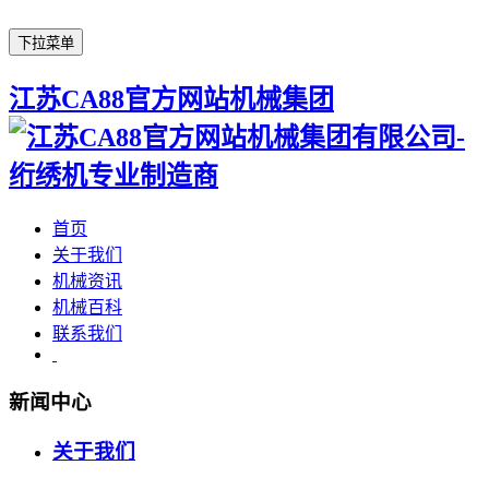
下拉菜单
江苏CA88官方网站机械集团
首页
关于我们
机械资讯
机械百科
联系我们
新闻中心
关于我们